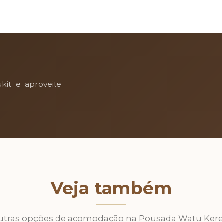
kit e aproveite
Veja também
utras opções de acomodação na Pousada Watu Kere