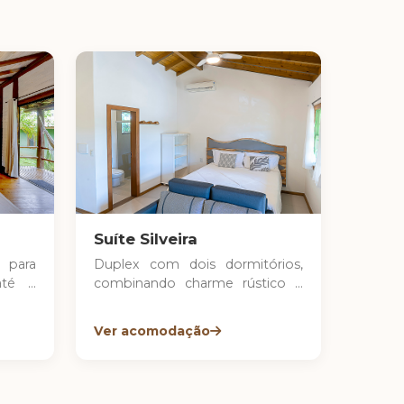
Suíte Silveira
 para
Duplex com dois dormitórios,
até 4
combinando charme rústico e
zinha
elegância. Possui cozinha
terno
compacta e varanda com rede,
Ver acomodação
cendo
ideal para relaxar em meio ao
ta de
jardim.
a com