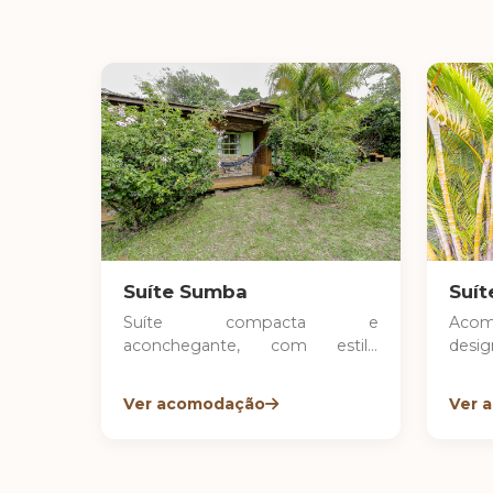
Suíte Sumba
Suít
Suíte compacta e
Aco
aconchegante, com estilo
desi
rústico e acolhedor. Ideal para
ideal
casais ou pequenas famílias que
peque
Ver acomodação
Ver 
buscam conforto e
à de
tranquilidade. Possui varanda
ambie
com rede e vista para o jardim,
varan
perfeita para momentos de
jardim