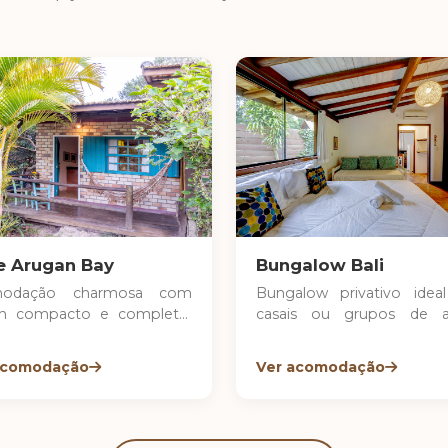
e Arugan Bay
Bungalow Bali
modação charmosa com
Bungalow privativo ideal
gn compacto e completo,
casais ou grupos de 
 para casais ou famílias
pessoas. Conta com co
nas. O estilo rústico aliado
compacta e quiosque ex
acomodação
Ver acomodação
coração elegante cria um
com churrasqueira, ofere
nte acolhedor. Conta com
uma experiência comple
da com rede e vista para o
conforto e lazer. Varand
.
rede e vista para o jardim.