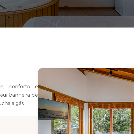
de, conforto e
ssui banheira de
cha a gás.