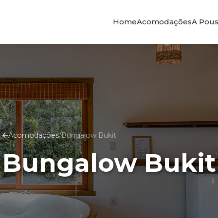
Home
Acomodações
A Pou
Acomodações
/
Bungalow Bukit
Bungalow Bukit