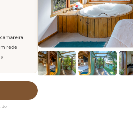
 camareira
om rede
ás
tido