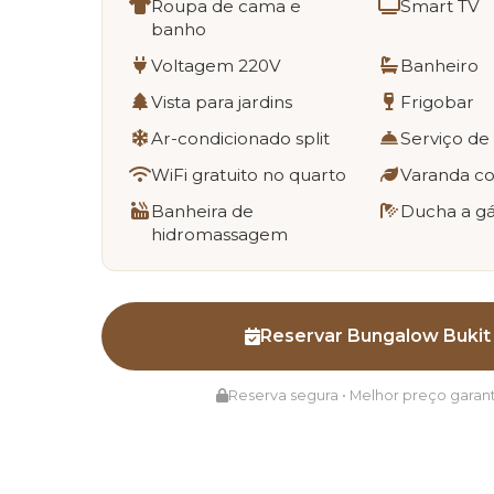
Roupa de cama e
Smart TV
banho
Voltagem 220V
Banheiro
Vista para jardins
Frigobar
Ar-condicionado split
Serviço de
WiFi gratuito no quarto
Varanda c
Banheira de
Ducha a g
hidromassagem
Reservar Bungalow Bukit
Reserva segura • Melhor preço garan